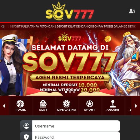
| DEPOSIT PULSA TANPA POTONGAN | DEPOSIT KILAT DENGAN QRIS ONPAY PROSES DALAM 30 DETIK
TOGEL
SLOT
LIVE CASINO
SPORT
ARCADE
SABU