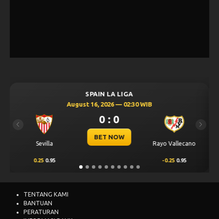
SPAIN LA LIGA
WIB
August 16, 2026 — 00:30 WIB
0 : 0
Previous
Next
BET NOW
Rayo Vallecano
Alaves
-0.25
0.95
0.00
0.62
TENTANG KAMI
BANTUAN
PERATURAN