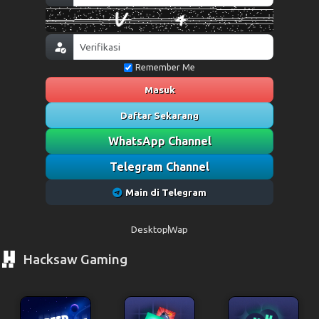
Remember Me
Masuk
Daftar Sekarang
WhatsApp Channel
Telegram Channel
Main di Telegram
Desktop
Wap
Hacksaw Gaming