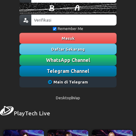
Remember Me
Masuk
Daftar Sekarang
WhatsApp Channel
Telegram Channel
Main di Telegram
Desktop
Wap
PlayTech Live