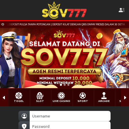
| DEPOSIT PULSA TANPA POTONGAN | DEPOSIT KILAT DENGAN QRIS ONPAY PROSES DALAM 30 DETIK
TOGEL
SLOT
LIVE CASINO
SPORT
ARCADE
SABU